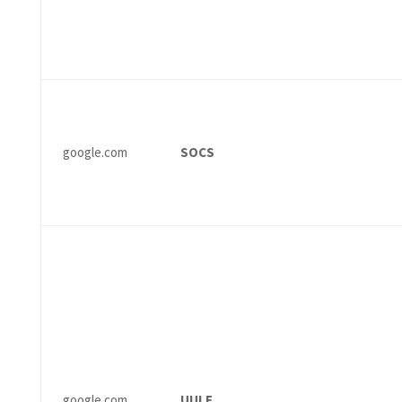
google.com
SOCS
google.com
UULE