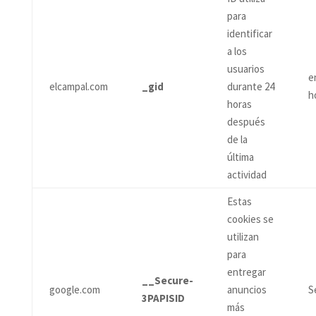
para
identificar
a los
usuarios
e
elcampal.com
_gid
durante 24
h
horas
después
de la
última
actividad
Estas
cookies se
utilizan
para
entregar
__Secure-
google.com
anuncios
S
3PAPISID
más