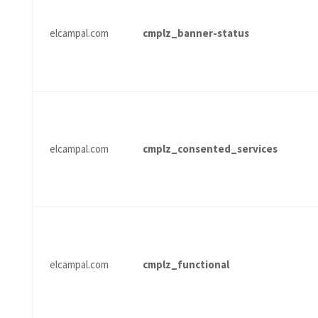
elcampal.com
cmplz_banner-status
elcampal.com
cmplz_consented_services
elcampal.com
cmplz_functional