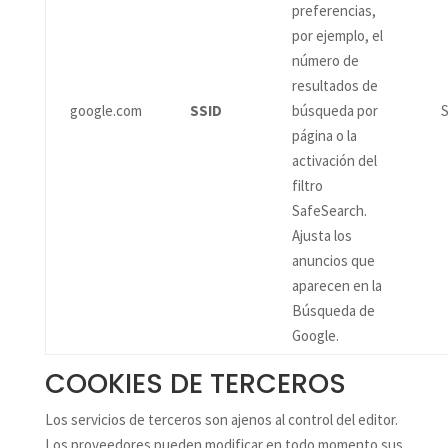
preferencias,
por ejemplo, el
número de
resultados de
google.com
SSID
búsqueda por
S
página o la
activación del
filtro
SafeSearch.
Ajusta los
anuncios que
aparecen en la
Búsqueda de
Google.
COOKIES DE TERCEROS
Los servicios de terceros son ajenos al control del editor.
Los proveedores pueden modificar en todo momento sus