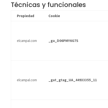
Técnicas y funcionales
Propiedad
Cookie
elcampal.com
_ga_D06PMY6G7S
elcampal.com
_gat_gtag_UA_44933355_11