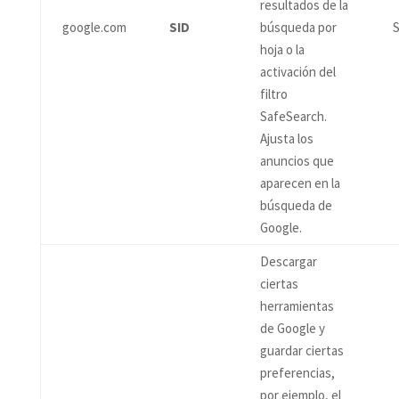
resultados de la
google.com
SID
búsqueda por
S
hoja o la
activación del
filtro
SafeSearch.
Ajusta los
anuncios que
aparecen en la
búsqueda de
Google.
Descargar
ciertas
herramientas
de Google y
guardar ciertas
preferencias,
por ejemplo, el