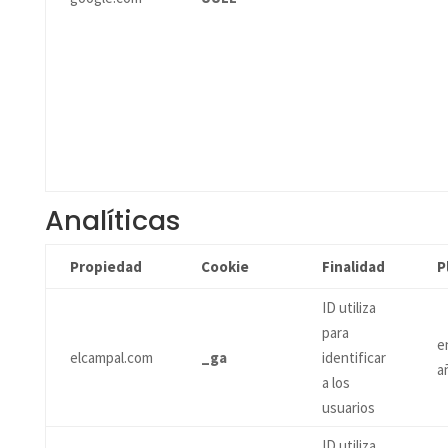
Analíticas
Propiedad
Cookie
Finalidad
P
ID utiliza
para
e
elcampal.com
_ga
identificar
a
a los
usuarios
ID utiliza