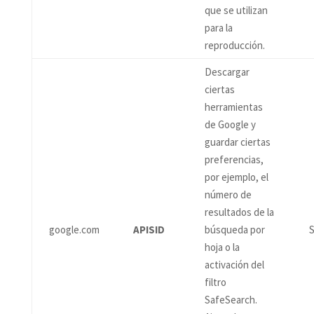
que se utilizan
para la
reproducción.
Descargar
ciertas
herramientas
de Google y
guardar ciertas
preferencias,
por ejemplo, el
número de
resultados de la
google.com
APISID
búsqueda por
S
hoja o la
activación del
filtro
SafeSearch.