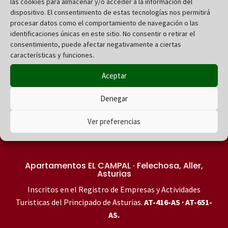
Entradas
las cookies para almacenar y/o acceder a la información del
dispositivo. El consentimiento de estas tecnologías nos permitirá
recientes
procesar datos como el comportamiento de navegación o las
identificaciones únicas en este sitio. No consentir o retirar el
consentimiento, puede afectar negativamente a ciertas
Comentarios
características y funciones.
recientes
Aceptar
Denegar
No hay comentarios que mostrar.
Ver preferencias
Apartamentos EL CAMPAL · Felechosa, Aller,
Asturias
Inscritos en el Registro de Empresas y Actividades
Turisticas del Principado de Asturias.
AT-416-AS · AT-651-
AS.